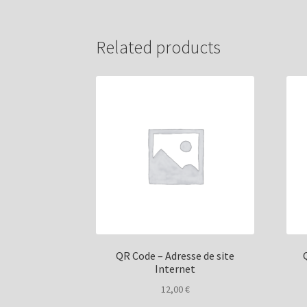
Related products
QR Code – Adresse de site
Internet
12,00
€