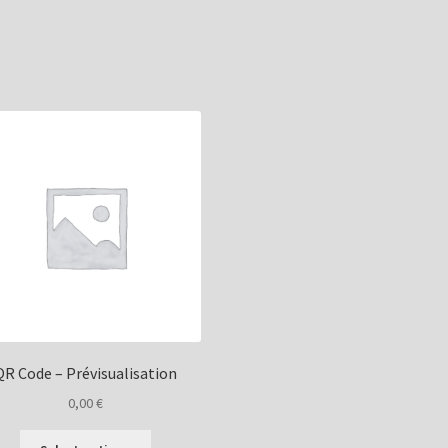
QR Code – Prévisualisation
0,00
€