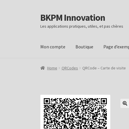
BKPM Innovation
Skip
Skip
to
to
Les applications pratiques, utiles, et pas chères
navigation
content
Mon compte
Boutique
Page d’exem
Home
QRCodes
QRCode – Carte de visite