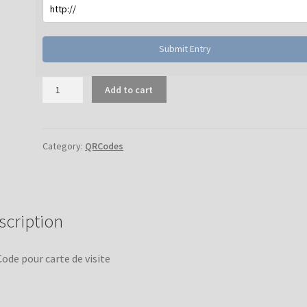
Submit Entry
QRCode
Add to cart
-
Carte
de
visite
Category:
QRCodes
quantity
scription
ode pour carte de visite