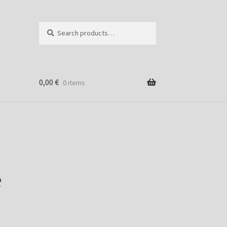
Search
Search
for:
0,00
€
0 items
e