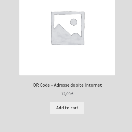
QR Code – Adresse de site Internet
12,00
€
Add to cart